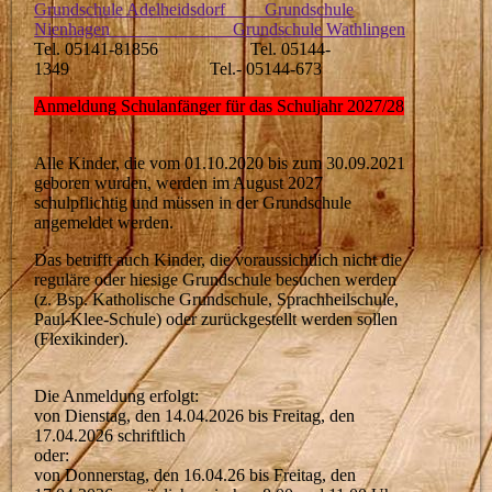
Grundschule Adelheidsdorf Grundschule
Nienhagen Grundschule Wathlingen
Tel. 05141-81856 Tel. 05144-
1349 Tel.- 05144-673
Anmeldung Schulanfänger für das Schuljahr 2027/28
Alle Kinder, die vom 01.10.2020 bis zum 30.09.2021
geboren wurden, werden im August 2027
schulpflichtig und müssen in der Grundschule
angemeldet werden.
Das betrifft auch Kinder, die voraussichtlich nicht die
reguläre oder hiesige Grundschule besuchen werden
(z. Bsp. Katholische Grundschule, Sprachheilschule,
Paul-Klee-Schule) oder zurückgestellt werden sollen
(Flexikinder).
Die Anmeldung erfolgt:
von Dienstag, den 14.04.2026 bis Freitag, den
17.04.2026 schriftlich
oder:
von Donnerstag, den 16.04.26 bis Freitag, den