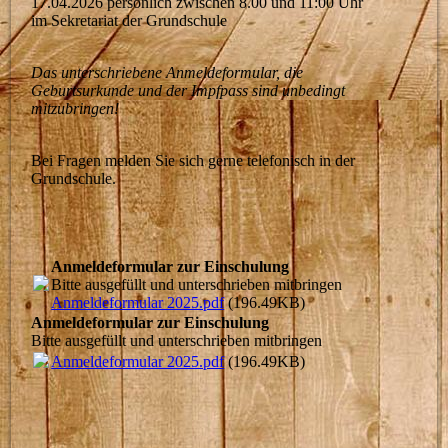
17.04.2026 persönlich zwischen 8.00 und 11:00 Uhr
im Sekretariat der Grundschule
Das unterschriebene Anmeldeformular, die
Geburtsurkunde und der Impfpass sind unbedingt
mitzubringen!
Bei Fragen melden Sie sich gerne telefonisch in der
Grundschule.
Anmeldeformular zur Einschulung
Bitte ausgefüllt und unterschrieben mitbringen
Anmeldeformular 2025.pdf
(196.49KB)
Anmeldeformular zur Einschulung
Bitte ausgefüllt und unterschrieben mitbringen
Anmeldeformular 2025.pdf
(196.49KB)