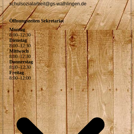
schulsozialarbeit@gs-wathlingen.de
Öffnungszeiten Sekretariat
Montag
8
:
00
–
12
:
30
Dienstag
8
:
00
–
12
:
30
Mittwoch
8
:
00
–
12
:
30
Donnerstag
8
:
00
–
12
:
30
Freitag
8
:
00
–
12
:
00