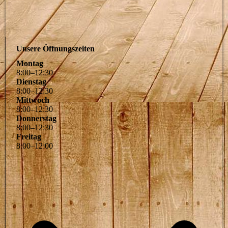
Unsere Öffnungszeiten
Montag
8
:
00
–
12
:
30
Dienstag
8
:
00
–
12
:
30
Mittwoch
8
:
00
–
12
:
30
Donnerstag
8
:
00
–
12
:
30
Freitag
8
:
00
–
12
:
00