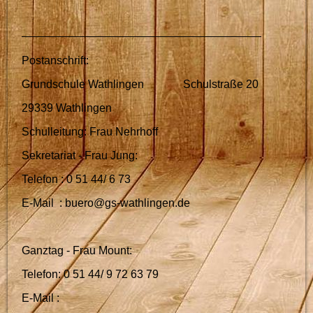
Postanschrift:
Grundschule Wathlingen Schulstraße 20
29339 Wathlingen
Schulleitung: Frau Nehrhoff
Sekretariat - Frau Jung:
Telefon : 0 51 44/ 6 73
E-Mail : buero@gs-wathlingen.de
Ganztag - Frau Mount:
Telefon: 0 51 44/ 9 72 63 79
E-Mail :